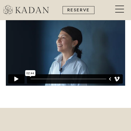
内
RESERVE
容
を
ス
キ
ッ
プ
OUR TEAM