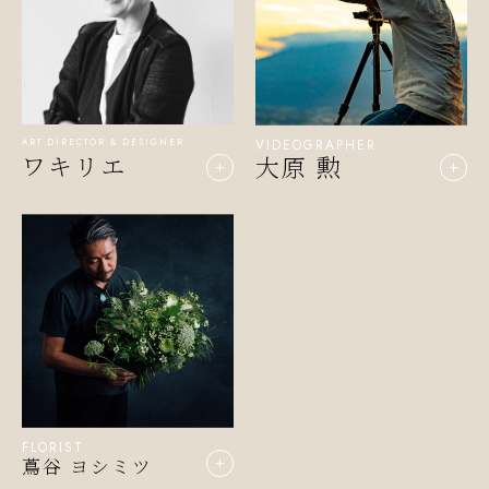
VIDEOGRAPHER
ART DIRECTOR & DESIGNER
ワキリエ
大原 勲
＋
＋
FLORIST
蔦谷 ヨシミツ
＋